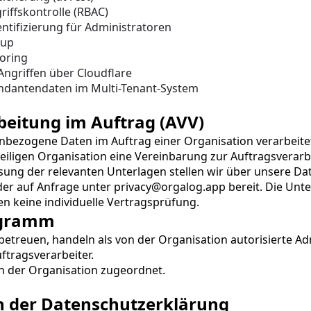
riffskontrolle (RBAC)
ntifizierung für Administratoren
kup
oring
ngriffen über Cloudflare
dantendaten im Multi-Tenant-System
beitung im Auftrag (AVV)
zogene Daten im Auftrag einer Organisation verarbeitet, 
eweiligen Organisation eine Vereinbarung zur Auftragsverarb
sung der relevanten Unterlagen stellen wir über unsere 
Da
der auf Anfrage unter 
privacy@orgalog.app
 bereit. Die Unt
n keine individuelle Vertragsprüfung.
ogramm
betreuen, handeln als von der Organisation autorisierte Adm
ftragsverarbeiter.
 der Organisation zugeordnet.
n der Datenschutzerklärung