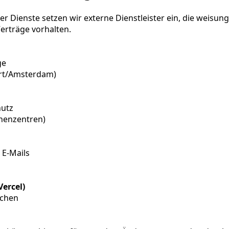
rer Dienste setzen wir externe Dienstleister ein, die weisu
rträge vorhalten.
ge
urt/Amsterdam)
hutz
chenzentren)
 E-Mails
Vercel)
ächen