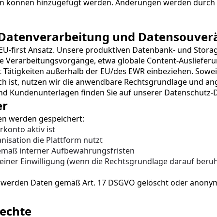
n können hinzugefügt werden. Änderungen werden durch Ak
 Datenverarbeitung und Datensouver
EU-first Ansatz. Unsere produktiven Datenbank- und Storag
e Verarbeitungsvorgänge, etwa globale Content-Auslieferu
t Tätigkeiten außerhalb der EU/des EWR einbeziehen. Soweit 
ch ist, nutzen wir die anwendbare Rechtsgrundlage und an
nd Kundenunterlagen finden Sie auf unserer 
Datenschutz-
er
n werden gespeichert:
rkonto aktiv ist
nisation die Plattform nutzt
mäß interner Aufbewahrungsfristen
einer Einwilligung (wenn die Rechtsgrundlage darauf beruh
werden Daten gemäß Art. 17 DSGVO gelöscht oder anonymi
rechte