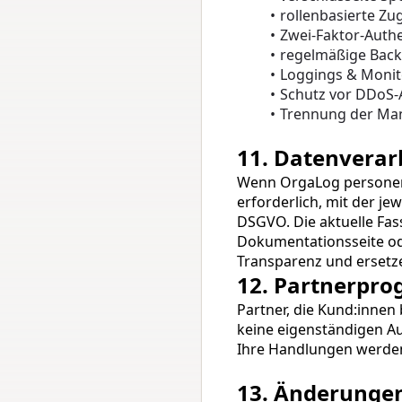
rollenbasierte Zug
Zwei-Faktor-Authe
regelmäßige Bac
Loggings & Monit
Schutz vor DDoS-A
Trennung der Man
11. Datenverar
Wenn OrgaLog personenbe
erforderlich, mit der j
DSGVO. Die aktuelle Fas
Dokumentationsseite
 o
Transparenz und ersetze
12. Partnerpr
Partner, die Kund:innen 
keine eigenständigen Au
Ihre Handlungen werden
13. Änderunge