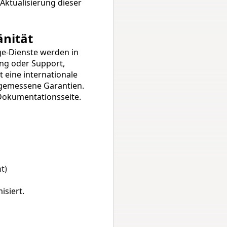
tualisierung dieser 
änität
e-Dienste werden in 
ng oder Support, 
eine internationale 
gemessene Garantien. 
Dokumentationsseite
.
t)
siert.